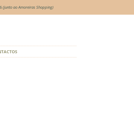
06
(junto ao Amoreiras Shopping)
NTACTOS