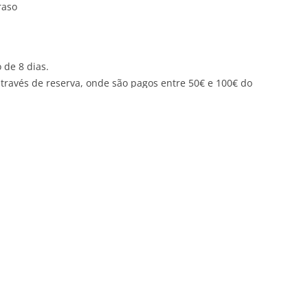
raso
 de 8 dias.
através de reserva, onde são pagos entre 50€ e 100€ do
nte pago no acto de levantamento.
otes de venda.
 de 4 dias.
através de reserva, onde são pagos 50% do valor de
gos no acto de levantamento.
 2015
.