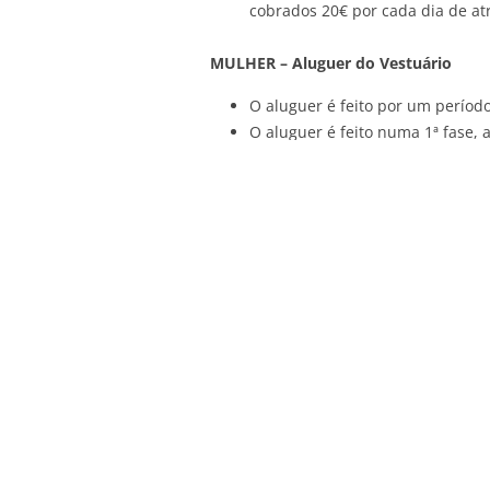
cobrados 20€ por cada dia de at
MULHER – Aluguer do Vestuário
O aluguer é feito por um período
O aluguer é feito numa 1ª fase, 
valor de aluguer, sendo o resta
Não aceitamos devolução de sai
HOMEM – Aluguer do Vestuário
O aluguer é feito por um período
O aluguer é feito numa 1ª fase, 
aluguer, os outros 50% serão pa
Publicado em
Informações
a
28 Novembro,