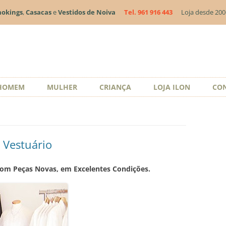
okings
,
Casacas
e
Vestidos de Noiva
Tel. 961 916 443
Loja desde 20
Saltar
HOMEM
MULHER
CRIANÇA
LOJA ILON
CO
para
o
conteúdo
 Vestuário
com Peças Novas, em Excelentes Condições.