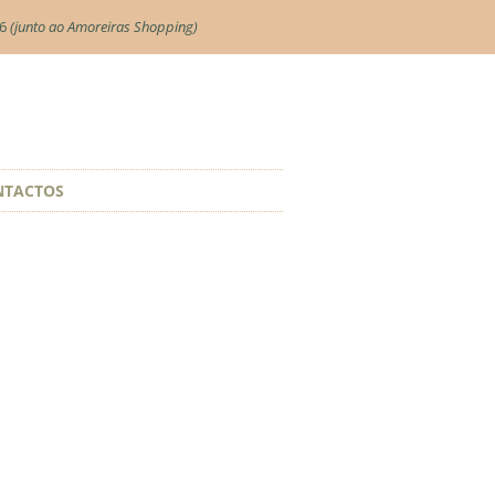
06
(junto ao Amoreiras Shopping)
NTACTOS