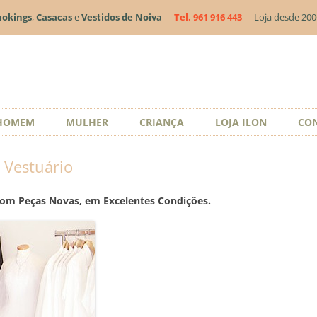
okings
,
Casacas
e
Vestidos de Noiva
Tel. 961 916 443
Loja desde 20
Saltar
HOMEM
MULHER
CRIANÇA
LOJA ILON
CO
para
o
conteúdo
 Vestuário
com Peças Novas, em Excelentes Condições.